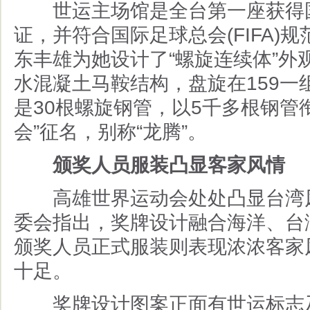
世运主场馆是全台第一座获得
证，并符合国际足球总会
(FIFA)
规
东丰雄为她设计了
“
螺旋连续体
”
外
水混凝土马鞍结构，盘旋在
159
一
是
30
根螺旋钢管，以
5
千多根钢管
会
”
征名，别称
“
龙腾
”
。
颁奖人员服装凸显客家风情
高雄世界运动会处处凸显台湾
委会指出，奖牌设计融合海洋、台
颁奖人员正式服装则表现浓浓客家
十足。
奖牌设计图案正面有世运标志及