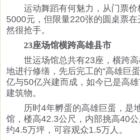
运动舞蹈有何魅力，从门票价格
5000
元，但限量
220
张的圆桌票在
然很抢手。
23
座场馆横跨高雄县市
世运场馆总共有
23
座，横跨高
地进行修缮，先后完工的
“
高雄巨
亿与
50
亿兴建而成，如今已是高雄
建筑物。
历时
4
年孵蛋的高雄巨蛋，是
馆，楼高
42.3
公尺，内部挑高
40
公
约
4.5
万坪，可容观众
1.5
万人。