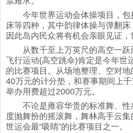
票难求。
今年世界运动会体操项目，包括
床等四种，其中韵律体操与弹翻床
因此岛内民众将有机会亲眼见证，
从数千至上万英尺的高空一跃而
飞行运动
(
高空跳伞
)
肯定是今年世
的比赛项目。从场地整理、空对地
40
万元的计分垫，和赛事期间上千
举办用费超过
2000
万元。
不论是雍容华贵的标准舞、性感
度抛舞扮的摇滚舞，舞林高手云集
世运会最
“
吸睛
”
的比赛项目之一。