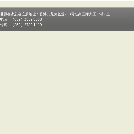
世界客家总会注册地址：香港九龙弥敦道713号银高国际大厦17楼C室
电话：（852）2359 3008
传真：（852）2782 1419