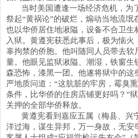
当时美国遭逢一场经济危机，为了
祭起“黄祸论”的破烂，煽动当地流氓
也以华侨居住地湫隘，设备不合卫生
入狱。黄遵宪获悉此事后，极为恼火
辜拘禁的侨胞。他叫随同人员带去软
量。他眼见监狱湫隘、潮湿，铁窗生
森恐怖，漆黑一团。他遂将狱中的这
严地质问道：“这肮脏的牢房，霉臭
条件，比华侨的住房店铺更好吗？”
关押的全部华侨释放。
黄遵宪看到嘉应五属（梅县、兴宁
洋过海，谋生异邦，万一身故，无安
客属人士组成“应福堂检运先友会”（简称